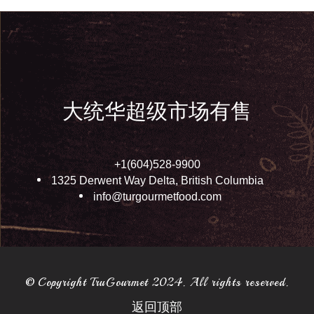
大统华超级市场有售
+1(604)528-9900
1325 Derwent Way Delta, British Columbia
info@turgourmetfood.com
© Copyright TruGourmet 2024. All rights reserved.
返回顶部